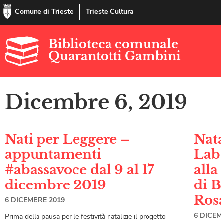
Comune di Trieste
Trieste Cultura
Biblioteca comunale
Quarantotti Gambini
Dicembre 6, 2019
Nati per Leggere –
Nata
appuntamenti
Lab
#abassavoce dal 9 al 17
all
dicembre 2019
di B
Rosa
6 DICEMBRE 2019
6 DICE
Prima della pausa per le festività natalizie il progetto