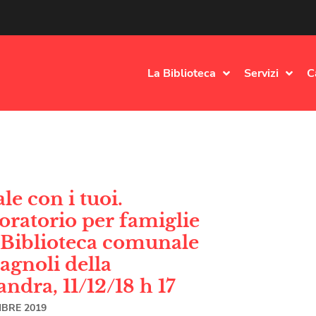
La Biblioteca
Servizi
C
le con i tuoi.
oratorio per famiglie
a Biblioteca comunale
agnoli della
ndra, 11/12/18 h 17
MBRE 2019