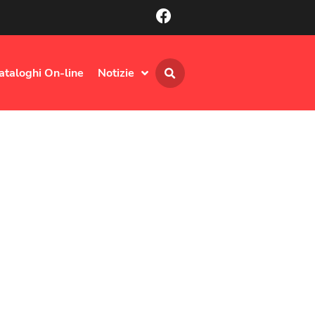
ataloghi On-line
Notizie