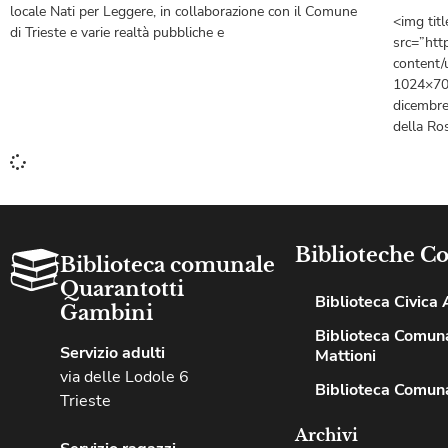
locale Nati per Leggere, in collaborazione con il Comune
<img tit
di Trieste e varie realtà pubbliche e
src=”htt
content/
1024×704
dicembre,
della Ro
Biblioteche C
Biblioteca comunale
Quarantotti
Biblioteca Civica A
Gambini
Biblioteca Comuna
Servizio adulti
Mattioni
via delle Lodole 6
Biblioteca Comuna
Trieste
Archivi