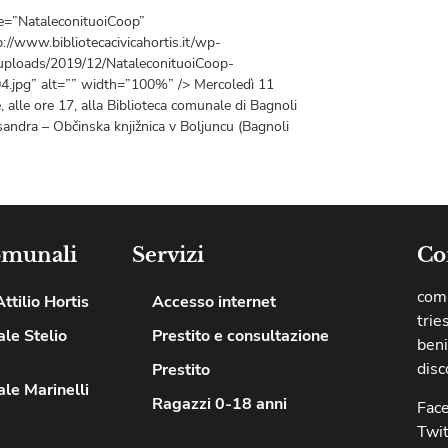
le=”NataleconituoiCoop”
p://www.bibliotecacivicahortis.it/wp-
uploads/2019/12/NataleconituoiCoop-
.jpg” alt=”” width=”100%” /> Mercoledì 11
 alle ore 17, alla Biblioteca comunale di Bagnoli
sandra – Občinska knjižnica v Boljuncu (Bagnoli
omunali
Servizi
Co
comu
ttilio Hortis
Accesso internet
trie
le Stelio
Prestito e consultazione
beni
disc
Prestito
le Marinelli
Ragazzi 0-18 anni
Fac
Twit