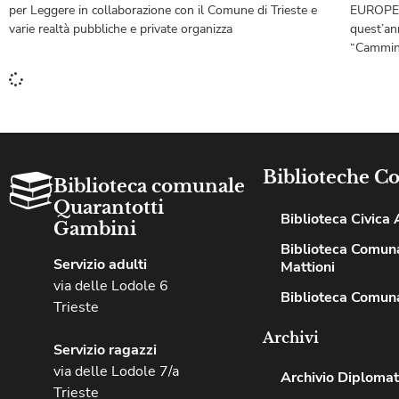
per Leggere in collaborazione con il Comune di Trieste e
EUROPEA
varie realtà pubbliche e private organizza
quest’an
“Cammini
Biblioteche C
Biblioteca comunale
Quarantotti
Biblioteca Civica A
Gambini
Biblioteca Comuna
Servizio adulti
Mattioni
via delle Lodole 6
Biblioteca Comuna
Trieste
Archivi
Servizio ragazzi
via delle Lodole 7/a
Archivio Diplomat
Trieste