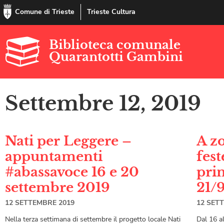
Comune di Trieste
Trieste Cultura
Biblioteca comunale
Quarantotti Gambini
Settembre 12, 2019
Nati per Leggere –
A zo
appuntamenti
fest
#abassavoce 16 e 20
pri
settembre 2019
21/9
12 SETTEMBRE 2019
12 SET
Nella terza settimana di settembre il progetto locale Nati
Dal 16 a