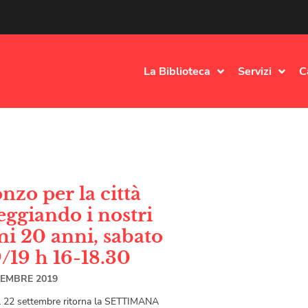
La Biblioteca
Servizi
C
nzo per la città
eggiando i nostri
mi 20 anni, sabato
/19 h 16-18.30
TEMBRE 2019
l 22 settembre ritorna la SETTIMANA