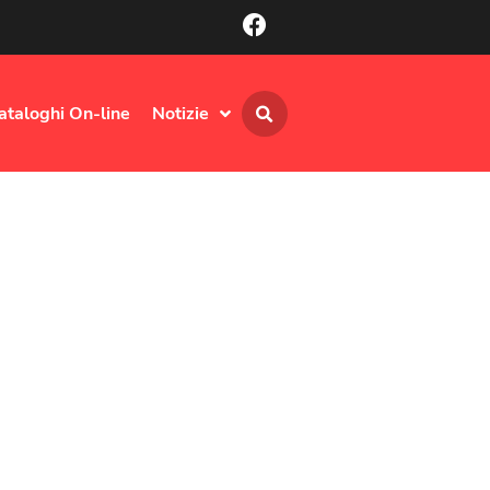
ataloghi On-line
Notizie