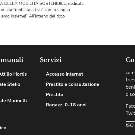
 DELLA MOBILITÀ SOSTENIBILE, dedicata
no alla “mobilità attiva” con lo slogan
amo insieme!” All’interno del ricco
omunali
Servizi
Co
comu
ttilio Hortis
Accesso internet
trie
le Stelio
Prestito e consultazione
beni
disc
Prestito
le Marinelli
Ragazzi 0-18 anni
Fac
Twit
ISO
ico