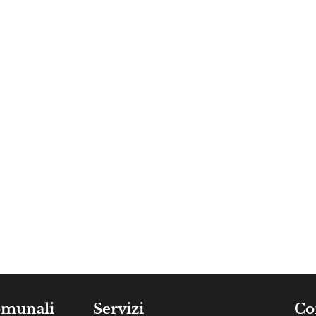
omunali
Servizi
Co