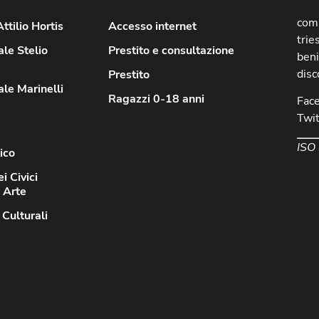
comu
ttilio Hortis
Accesso internet
trie
le Stelio
Prestito e consultazione
beni
disc
Prestito
le Marinelli
Ragazzi 0-18 anni
Fac
Twit
ISO
ico
i Civici
d Arte
 Culturali