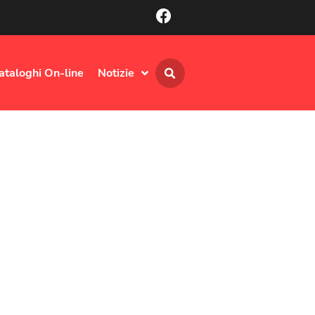
ataloghi On-line
Notizie