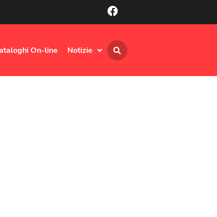
ataloghi On-line
Notizie