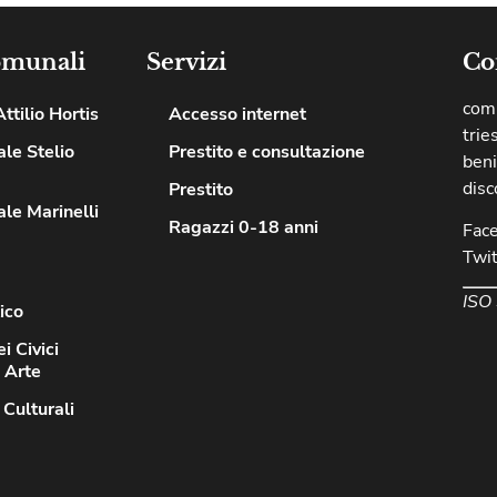
omunali
Servizi
Co
comu
ttilio Hortis
Accesso internet
trie
le Stelio
Prestito e consultazione
beni
disc
Prestito
le Marinelli
Ragazzi 0-18 anni
Fac
Twit
ISO
ico
i Civici
d Arte
 Culturali