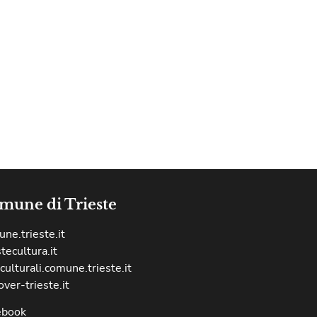
mune di Trieste
ne.trieste.it
stecultura.it
culturali.comune.trieste.it
over-trieste.it
ebook