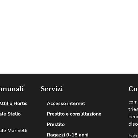
omunali
Servizi
Co
comu
ttilio Hortis
Accesso internet
trie
le Stelio
Prestito e consultazione
beni
disc
Prestito
le Marinelli
Ragazzi 0-18 anni
Fac