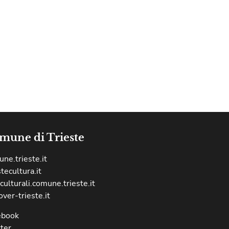
mune di Trieste
ne.trieste.it
stecultura.it
culturali.comune.trieste.it
over-trieste.it
ebook
ter