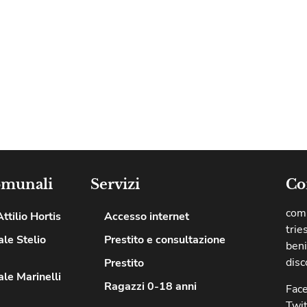
omunali
Servizi
Co
comu
ttilio Hortis
Accesso internet
trie
le Stelio
Prestito e consultazione
beni
disc
Prestito
le Marinelli
Ragazzi 0-18 anni
Fac
Twit