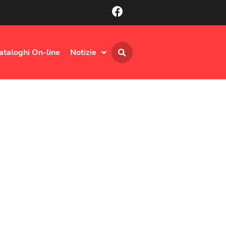
ataloghi On-line
Notizie