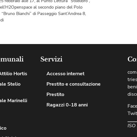
5 febbraio alle 17, al Punto Lettura “Stilelibro”,
nell’H2Openspace al secondo piano del Polo
o “Bruno Bianchi” di Passeggio Sant’Andrea 8,
di
omunali
Servizi
Co
comu
ttilio Hortis
Accesso internet
trie
le Stelio
Prestito e consultazione
beni
disc
Prestito
le Marinelli
Ragazzi 0-18 anni
Fac
Twit
ISO
ico