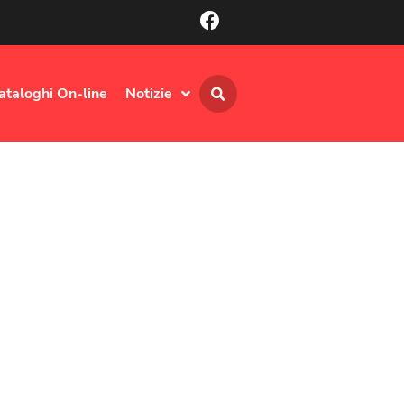
ataloghi On-line
Notizie