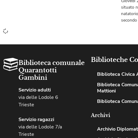
Giovedì 2
situato 
natatori
secondo 
Biblioteche C
Biblioteca comunale
Quarantotti
Biblioteca Civica A
Gambini
Biblioteca Comuna
Servizio adulti
Mattioni
via delle Lodole 6
Biblioteca Comuna
Trieste
Archivi
Servizio ragazzi
via delle Lodole 7/a
Archivio Diplomat
Trieste