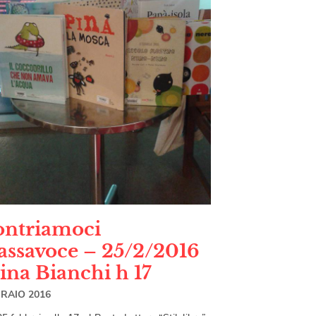
ontriamoci
assavoce – 25/2/2016
ina Bianchi h 17
BRAIO 2016