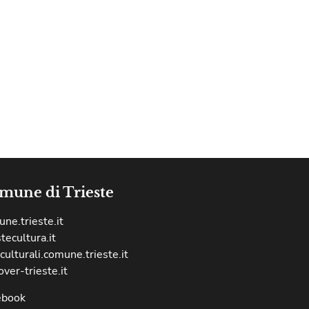
mune di Trieste
ne.trieste.it
stecultura.it
culturali.comune.trieste.it
over-trieste.it
ebook