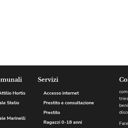
omunali
Servizi
Co
comu
ttilio Hortis
Accesso internet
trie
le Stelio
Prestito e consultazione
beni
disc
Prestito
le Marinelli
Ragazzi 0-18 anni
Fac