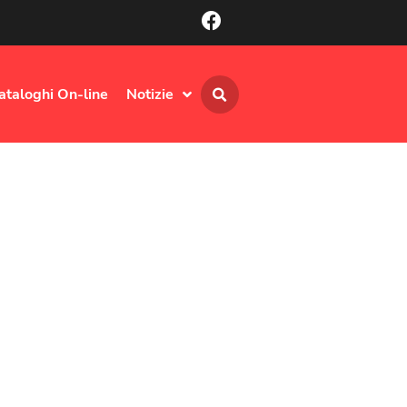
ataloghi On-line
Notizie