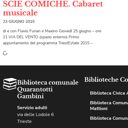
SCIE COMICHE. Cabaret
musicale
23 GIUGNO 2015
di e con Flavio Furian e Maxino Giovedì 25 giugno – ore
21 VIA DEL VENTO (spazio esterno) Primo
appuntamento del programma TriestEstate 2015 –
Biblioteche C
Biblioteca comunale
Quarantotti
Biblioteca Civica A
Gambini
Biblioteca Comuna
Servizio adulti
Mattioni
via delle Lodole 6
Biblioteca Comuna
Trieste